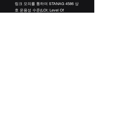
링크 모의를 통하여 STANAG 4586 상
호 운용성 수준(LOI; Level Of 
Interoperabillity)를 검증하고 있습니
다. 특히, 자체 개발한 실시간 기반의 
Software Platform(RTNgine)을 활용하
여 통합시험을 지원하는 등 유무인복
합체계를 원활하게 개발하고, 완성도
를 높일 수 있도록 기여하고 있습니다.
#유무인복합체계
#MUMT
#MannedUnMannedTeaming
#RTNgine
#실시간기반플랫폼
#SoftwarePlatform
#리얼타임웨이브
댓글
댓글을 입력하세요.