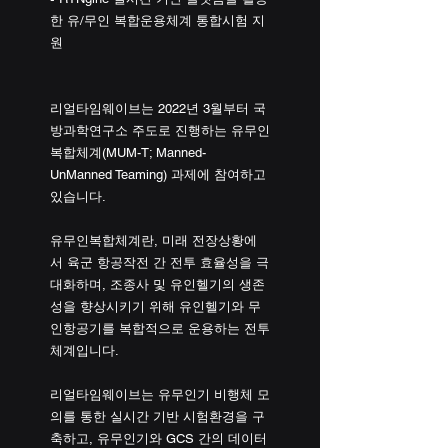
한 유/무인 복합운용체계 통합시험 지
원
리얼타임웨이브는 2022년 3월부터 국
방과학연구소 주도로 진행하는 유무인
복합체계(MUM-T; Manned-
UnManned Teaming) 과제에 참여하고 
있습니다.
유무인복합체계란, 미래 전장상황에
서 육군 항공작전 간 전투 효율성을 극
대화하며, 조종사 및 유인헬기의 생존
성을 향상시키기 위해 유인헬기와 무
인항공기를 복합적으로 운용하는 전투
체계입니다.
리얼타임웨이브는 유무인기 비행체 모
의를 통한 실시간 기반 시험환경을 구
축하고, 유무인기와 GCS 간의 데이터